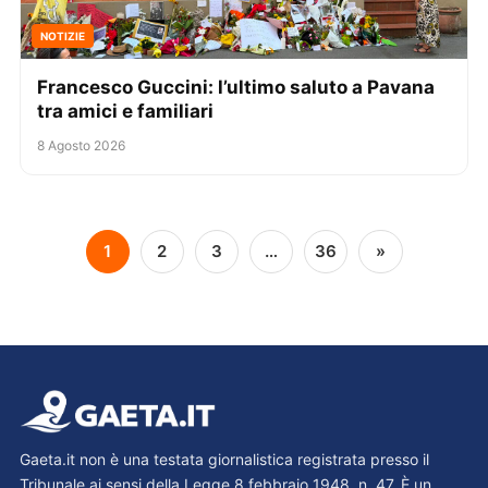
NOTIZIE
Francesco Guccini: l’ultimo saluto a Pavana
tra amici e familiari
8 Agosto 2026
1
2
3
…
36
»
Gaeta.it non è una testata giornalistica registrata presso il
Tribunale ai sensi della Legge 8 febbraio 1948, n. 47. È un