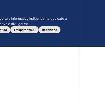
n portale informativo indipendente dedicato a
mative e divulgative.
etico
Trasparenza AI
Redazione