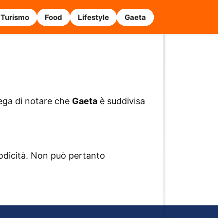
Turismo
Food
Lifestyle
Gaeta
prega di notare che
Gaeta
è suddivisa
iodicità. Non può pertanto