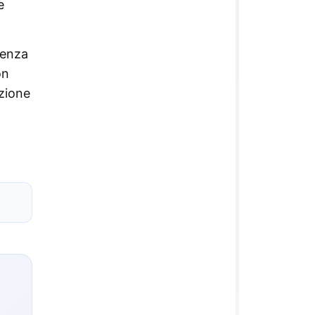
e
cenza
on
uzione