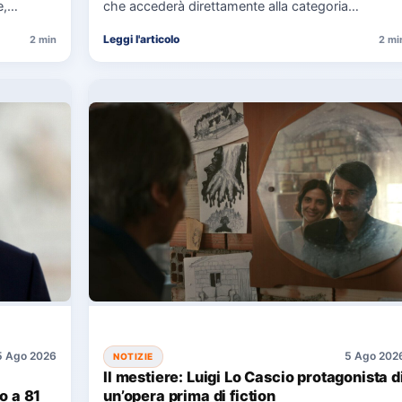
e,…
che accederà direttamente alla categoria
Campioni del Festival di Sanremo 2027.…
Leggi l'articolo
2 min
2 mi
5 Ago 2026
5 Ago 202
NOTIZIE
Il mestiere: Luigi Lo Cascio protagonista d
o a 81
un’opera prima di fiction