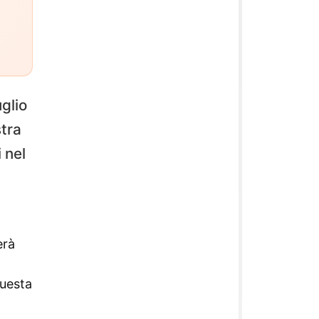
uglio
tra
 nel
erà
Questa