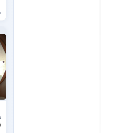
n
6
i