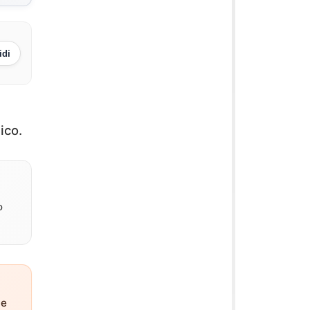
idi
ico.
o
ne