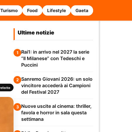
Turismo
Food
Lifestyle
Gaeta
Ultime notizie
Rai1: in arrivo nel 2027 la serie
1
“Il Milanese” con Tedeschi e
Puccini
Sanremo Giovani 2026: un solo
2
vincitore accederà ai Campioni
eferite
del Festival 2027
Nuove uscite al cinema: thriller,
3
favola e horror in sala questa
settimana