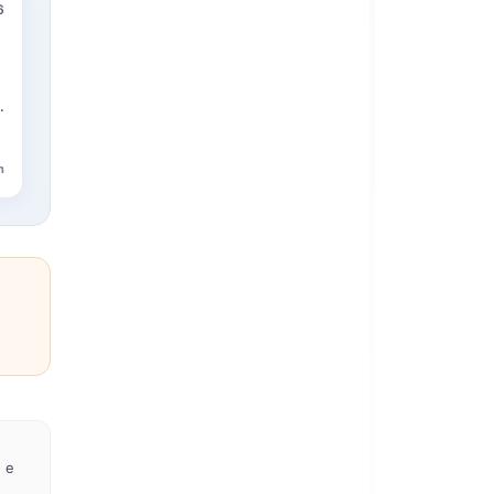
6
n
e e