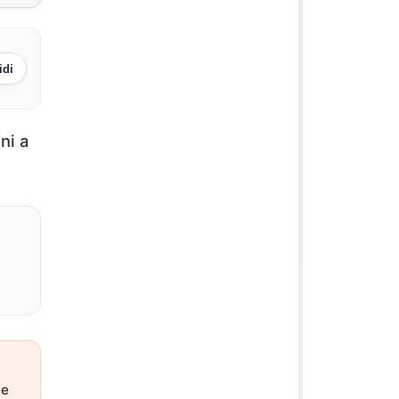
idi
ni a
ne