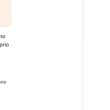
gno
prio
nno