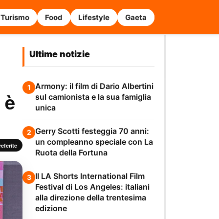
Turismo
Food
Lifestyle
Gaeta
Ultime notizie
Armony: il film di Dario Albertini
1
 è
sul camionista e la sua famiglia
unica
Gerry Scotti festeggia 70 anni:
2
un compleanno speciale con La
eferite
Ruota della Fortuna
Il LA Shorts International Film
3
Festival di Los Angeles: italiani
alla direzione della trentesima
edizione