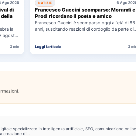
6 Ago 2026
6 Ago 202
NOTIZIE
ival di
Francesco Guccini scomparso: Morandi e
 della
Prodi ricordano il poeta e amico
Francesco Guccini è scomparso oggi all'età di 86
lebra la
anni, suscitando reazioni di cordoglio da parte di
12 agosto,
figure politiche…
Leggi l'articolo
2 min
2 mi
ormazioni.
gitale specializzato in intelligenza artificiale, SEO, comunicazione onlin
la creazione di…