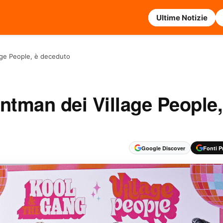
Ultime Notizie
llage People, è deceduto
rontman dei Village People,
Google Discover
Fonti Pr