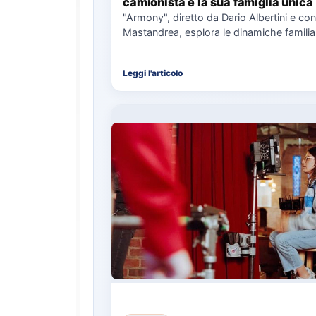
camionista e la sua famiglia unica
"Armony", diretto da Dario Albertini e con
Mastandrea, esplora le dinamiche familiar
responsabilità attraverso la…
Leggi l'articolo