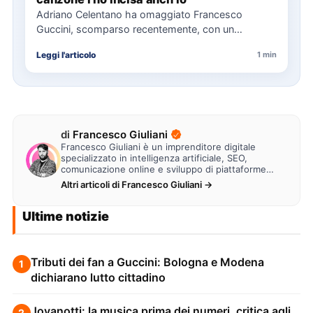
Adriano Celentano ha omaggiato Francesco
Guccini, scomparso recentemente, con un
messaggio su Instagram, ricordando la canzone
Leggi l'articolo
1 min
"Vite" che…
di
Francesco Giuliani
Francesco Giuliani è un imprenditore digitale
specializzato in intelligenza artificiale, SEO,
comunicazione online e sviluppo di piattaforme
web. Lavora alla creazione di…
Altri articoli di Francesco Giuliani →
Ultime notizie
Tributi dei fan a Guccini: Bologna e Modena
1
dichiarano lutto cittadino
Jovanotti: la musica prima dei numeri, critica agli
2