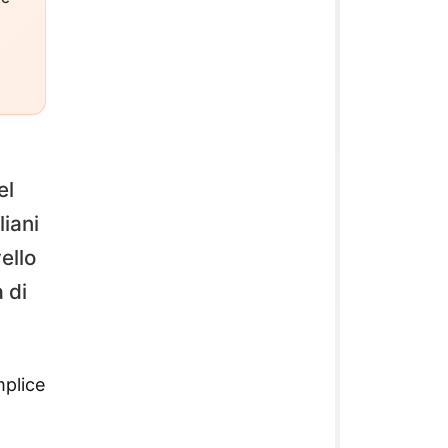
el
liani
ello
 di
mplice