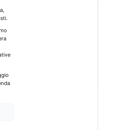
a,
sti.
imo
era
ative
ggio
genda