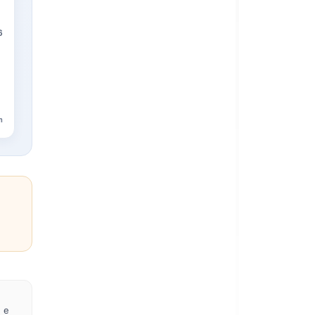
6
n
e e