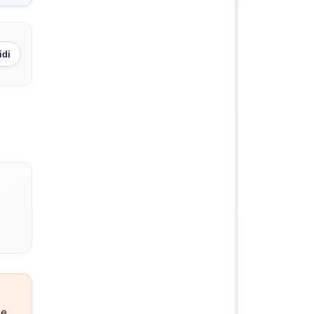
idi
ne