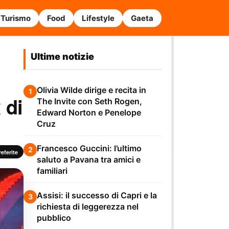
Turismo
Food
Lifestyle
Gaeta
Ultime notizie
Olivia Wilde dirige e recita in
1
 di
The Invite con Seth Rogen,
Edward Norton e Penelope
Cruz
Francesco Guccini: l’ultimo
2
eferite
saluto a Pavana tra amici e
familiari
Assisi: il successo di Capri e la
3
richiesta di leggerezza nel
pubblico