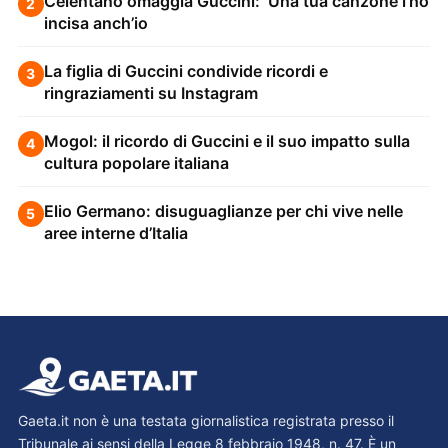
Celentano omaggia Guccini: ‘Una tua canzone l’ho
2
incisa anch’io
La figlia di Guccini condivide ricordi e
3
ringraziamenti su Instagram
Mogol: il ricordo di Guccini e il suo impatto sulla
4
cultura popolare italiana
Elio Germano: disuguaglianze per chi vive nelle
5
aree interne d’Italia
Gaeta.it non è una testata giornalistica registrata presso il
Tribunale ai sensi della Legge 8 febbraio 1948, n. 47. È un