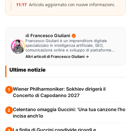
11:17
Articolo aggiornato con nuove informazioni.
di
Francesco Giuliani
Francesco Giuliani è un imprenditore digitale
specializzato in intelligenza artificiale, SEO,
comunicazione online e sviluppo di piattaforme
web. Lavora alla creazione di…
Altri articoli di Francesco Giuliani →
Ultime notizie
Wiener Philharmoniker: Sokhiev dirigerà il
1
Concerto di Capodanno 2027
Celentano omaggia Guccini: ‘Una tua canzone l’ho
2
incisa anch’io
La figlia di Guccini condivide ricordi e
3