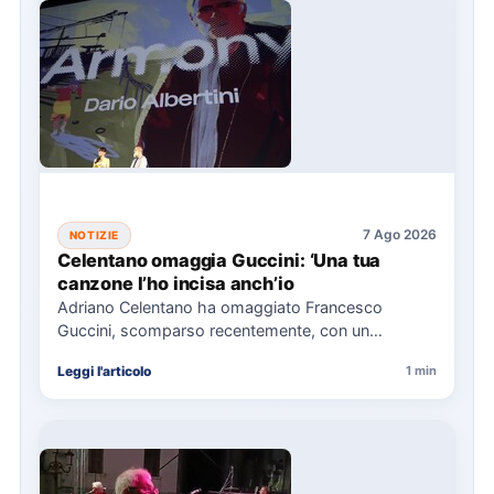
7 Ago 2026
NOTIZIE
Celentano omaggia Guccini: ‘Una tua
canzone l’ho incisa anch’io
Adriano Celentano ha omaggiato Francesco
Guccini, scomparso recentemente, con un
messaggio su Instagram, ricordando la canzone
Leggi l'articolo
1 min
"Vite" che…