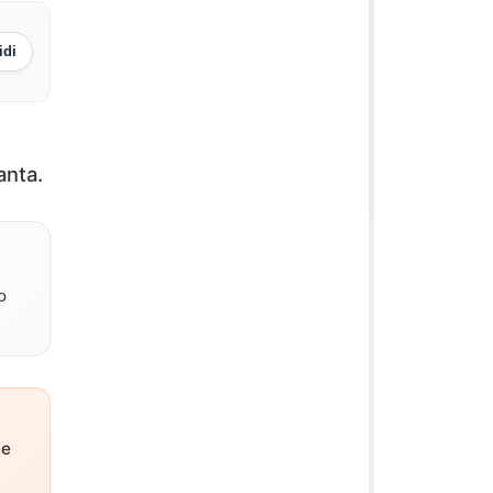
idi
anta.
o
ne