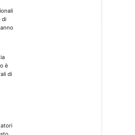
ionali
 di
aranno
ia
so è
ali di
atori
esto