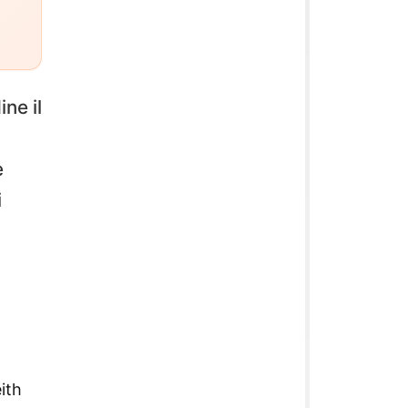
ne il
e
i
ith