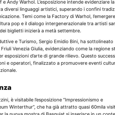
f e Andy Warhol. L’esposizione intende evidenziare la
diversi linguaggi artistici, superando i confini tradiz
cazione. Temi come la Factory di Warhol, l’emergere
tura pop e il dialogo intergenerazionale tra artisti s
ei biglietti inizierà a metà settembre.
oduttive e Turismo, Sergio Emidio Bini, ha sottolineato
l Friuli Venezia Giulia, evidenziando come la regione st
r esposizioni d’arte di grande rilievo. Questo succes
ioni e operatori, finalizzato a promuovere eventi cultur
azionale.
enza
ini, è visitabile l’esposizione “Impressionismo e
m Winterthur”, che ha già attratto quasi 60mila visit
per la nuova mostra di Basquiat si inserisce in un cont