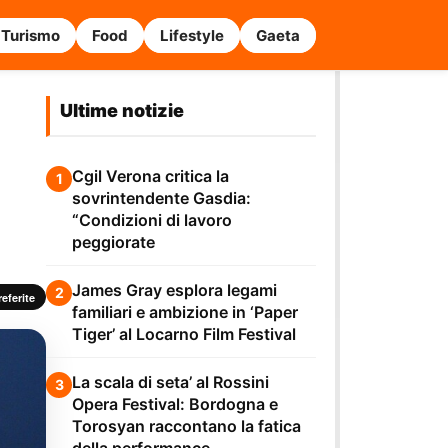
Turismo
Food
Lifestyle
Gaeta
Ultime notizie
Cgil Verona critica la
1
sovrintendente Gasdia:
“Condizioni di lavoro
peggiorate
James Gray esplora legami
2
eferite
familiari e ambizione in ‘Paper
Tiger’ al Locarno Film Festival
La scala di seta’ al Rossini
3
Opera Festival: Bordogna e
Torosyan raccontano la fatica