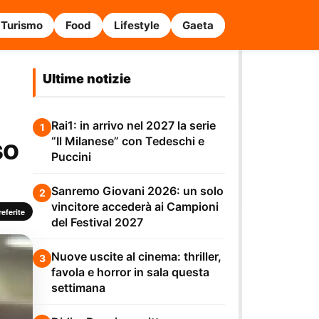
Turismo
Food
Lifestyle
Gaeta
Ultime notizie
Rai1: in arrivo nel 2027 la serie
1
so
“Il Milanese” con Tedeschi e
Puccini
Sanremo Giovani 2026: un solo
2
vincitore accederà ai Campioni
eferite
del Festival 2027
Nuove uscite al cinema: thriller,
3
favola e horror in sala questa
settimana