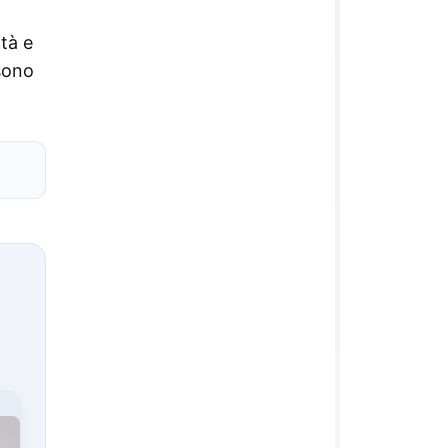
ità e
sono