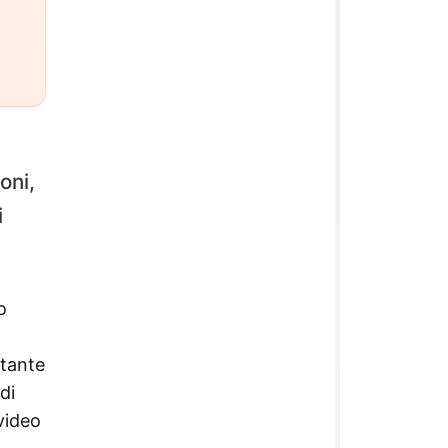
oni,
i
o
ntante
di
video