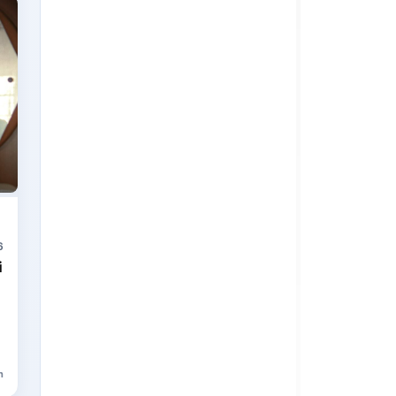
6
i
n