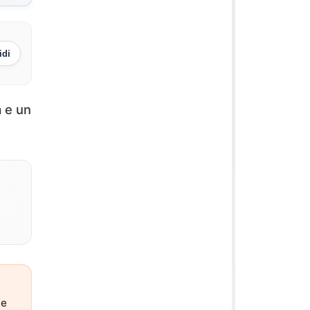
idi
a e un
ne