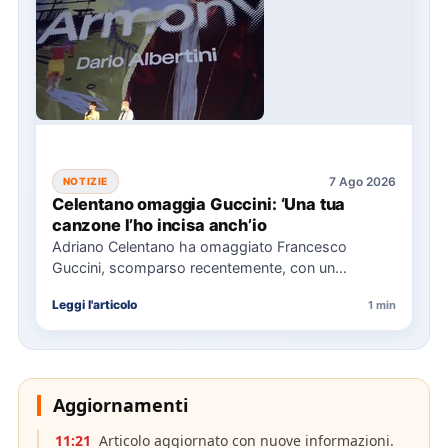
7 Ago 2026
NOTIZIE
Celentano omaggia Guccini: ‘Una tua
canzone l’ho incisa anch’io
Adriano Celentano ha omaggiato Francesco
Guccini, scomparso recentemente, con un
messaggio su Instagram, ricordando la canzone
Leggi l'articolo
1 min
"Vite" che…
Aggiornamenti
11:21
Articolo aggiornato con nuove informazioni.