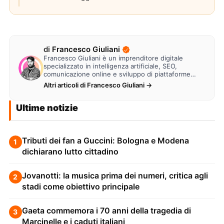
di
Francesco Giuliani
Francesco Giuliani è un imprenditore digitale
specializzato in intelligenza artificiale, SEO,
comunicazione online e sviluppo di piattaforme
web. Lavora alla creazione di…
Altri articoli di Francesco Giuliani →
Ultime notizie
Tributi dei fan a Guccini: Bologna e Modena
1
dichiarano lutto cittadino
Jovanotti: la musica prima dei numeri, critica agli
2
stadi come obiettivo principale
Gaeta commemora i 70 anni della tragedia di
3
Marcinelle e i caduti italiani