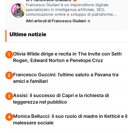
Francesco Giuliani è un imprenditore digitale
specializzato in intelligenza artificiale, SEO,
comunicazione online e sviluppo di piattaforme
web. Lavora alla creazione di…
Altri articoli di Francesco Giuliani →
Ultime notizie
Olivia Wilde dirige e recita in The Invite con Seth
1
Rogen, Edward Norton e Penelope Cruz
Francesco Guccini: l’ultimo saluto a Pavana tra
2
amici e familiari
Assisi: il successo di Capri e la richiesta di
3
leggerezza nel pubblico
Monica Bellucci: il suo ruolo di madre in Ketticé e il
4
malessere sociale