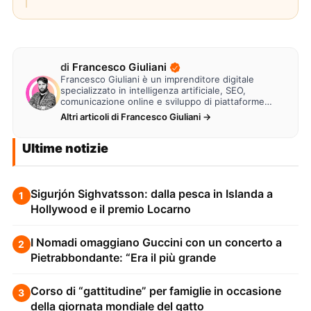
di
Francesco Giuliani
Francesco Giuliani è un imprenditore digitale
specializzato in intelligenza artificiale, SEO,
comunicazione online e sviluppo di piattaforme
web. Lavora alla creazione di…
Altri articoli di Francesco Giuliani →
Ultime notizie
Sigurjón Sighvatsson: dalla pesca in Islanda a
1
Hollywood e il premio Locarno
I Nomadi omaggiano Guccini con un concerto a
2
Pietrabbondante: “Era il più grande
Corso di “gattitudine” per famiglie in occasione
3
della giornata mondiale del gatto