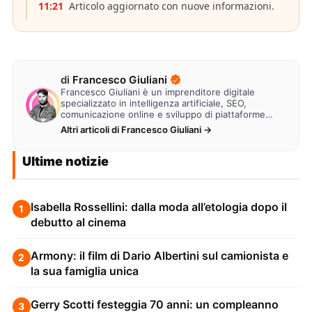
11:21
Articolo aggiornato con nuove informazioni.
di
Francesco Giuliani
Francesco Giuliani è un imprenditore digitale
specializzato in intelligenza artificiale, SEO,
comunicazione online e sviluppo di piattaforme
web. Lavora alla creazione di…
Altri articoli di Francesco Giuliani →
Ultime notizie
Isabella Rossellini: dalla moda all’etologia dopo il
1
debutto al cinema
Armony: il film di Dario Albertini sul camionista e
2
la sua famiglia unica
Gerry Scotti festeggia 70 anni: un compleanno
3