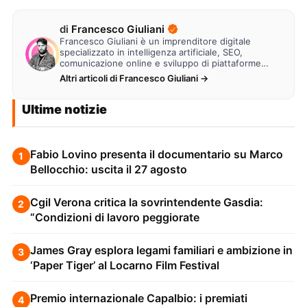
di
Francesco Giuliani
Francesco Giuliani è un imprenditore digitale
specializzato in intelligenza artificiale, SEO,
comunicazione online e sviluppo di piattaforme
web. Lavora alla creazione di…
Altri articoli di Francesco Giuliani →
Ultime notizie
Fabio Lovino presenta il documentario su Marco
1
Bellocchio: uscita il 27 agosto
Cgil Verona critica la sovrintendente Gasdia:
2
“Condizioni di lavoro peggiorate
James Gray esplora legami familiari e ambizione in
3
‘Paper Tiger’ al Locarno Film Festival
Premio internazionale Capalbio: i premiati
4