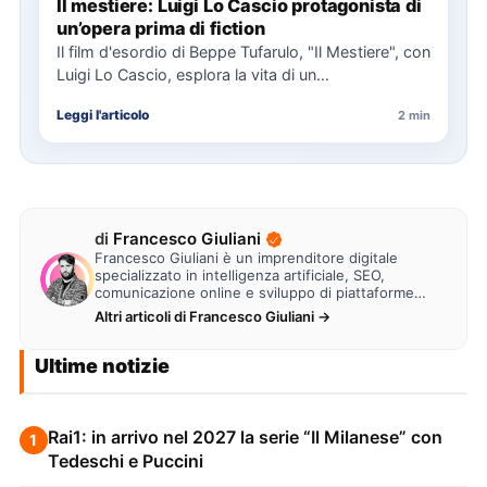
Il mestiere: Luigi Lo Cascio protagonista di
un’opera prima di fiction
Il film d'esordio di Beppe Tufarulo, "Il Mestiere", con
Luigi Lo Cascio, esplora la vita di un
imbalsamatore…
Leggi l'articolo
2 min
di
Francesco Giuliani
Francesco Giuliani è un imprenditore digitale
specializzato in intelligenza artificiale, SEO,
comunicazione online e sviluppo di piattaforme
web. Lavora alla creazione di…
Altri articoli di Francesco Giuliani →
Ultime notizie
Rai1: in arrivo nel 2027 la serie “Il Milanese” con
1
Tedeschi e Puccini