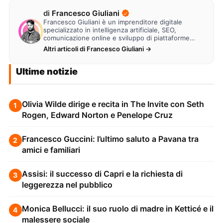
di
Francesco Giuliani
Francesco Giuliani è un imprenditore digitale
specializzato in intelligenza artificiale, SEO,
comunicazione online e sviluppo di piattaforme
web. Lavora alla creazione di…
Altri articoli di Francesco Giuliani →
Ultime notizie
Olivia Wilde dirige e recita in The Invite con Seth
1
Rogen, Edward Norton e Penelope Cruz
Francesco Guccini: l’ultimo saluto a Pavana tra
2
amici e familiari
Assisi: il successo di Capri e la richiesta di
3
leggerezza nel pubblico
Monica Bellucci: il suo ruolo di madre in Ketticé e il
4
malessere sociale