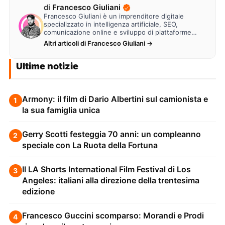
di
Francesco Giuliani
Francesco Giuliani è un imprenditore digitale
specializzato in intelligenza artificiale, SEO,
comunicazione online e sviluppo di piattaforme
web. Lavora alla creazione di…
Altri articoli di Francesco Giuliani →
Ultime notizie
Armony: il film di Dario Albertini sul camionista e
1
la sua famiglia unica
Gerry Scotti festeggia 70 anni: un compleanno
2
speciale con La Ruota della Fortuna
Il LA Shorts International Film Festival di Los
3
Angeles: italiani alla direzione della trentesima
edizione
Francesco Guccini scomparso: Morandi e Prodi
4