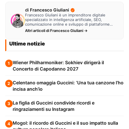
di
Francesco Giuliani
Francesco Giuliani è un imprenditore digitale
specializzato in intelligenza artificiale, SEO,
comunicazione online e sviluppo di piattaforme
web. Lavora alla creazione di…
Altri articoli di Francesco Giuliani →
Ultime notizie
Wiener Philharmoniker: Sokhiev dirigerà il
1
Concerto di Capodanno 2027
Celentano omaggia Guccini: ‘Una tua canzone l’ho
2
incisa anch’io
La figlia di Guccini condivide ricordi e
3
ringraziamenti su Instagram
Mogol: il ricordo di Guccini e il suo impatto sulla
4