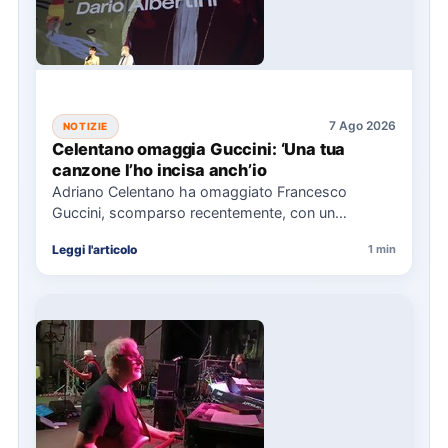
7 Ago 2026
NOTIZIE
Celentano omaggia Guccini: ‘Una tua
canzone l’ho incisa anch’io
Adriano Celentano ha omaggiato Francesco
Guccini, scomparso recentemente, con un
messaggio su Instagram, ricordando la canzone
Leggi l'articolo
1 min
"Vite" che…