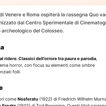
io di Venere e Roma ospiterà la rassegna Quo va
nizzato dal Centro Sperimentale di Cinematog
o archeologico del Colosseo.
na
al ridere. Classici dell’orrore tra paura e parodia
,
inema horror, con focus su elementi come ombre
ziati folli.
e
vori come
Nosferatu
(1922) di Friedrich Wilhelm Murn
e
Freaks
(1932) di Tod Browning. Questi titoli sarann