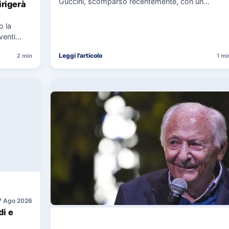
Guccini, scomparso recentemente, con un
irigerà
messaggio su Instagram, ricordando la canzone
"Vite" che…
o la
venti
Leggi l'articolo
2 min
1 mi
7 Ago 2026
di e