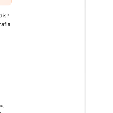
dis?,
rafia
au,
o