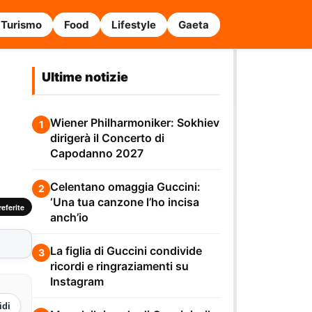
Turismo
Food
Lifestyle
Gaeta
Ultime notizie
Wiener Philharmoniker: Sokhiev
1
dirigerà il Concerto di
Capodanno 2027
Celentano omaggia Guccini:
2
‘Una tua canzone l’ho incisa
eferite
anch’io
La figlia di Guccini condivide
3
ricordi e ringraziamenti su
Instagram
idi