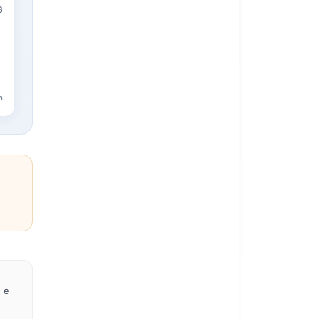
6
n
e e