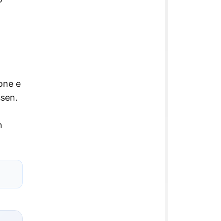
rone e
ssen.
n