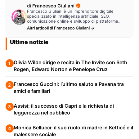
di
Francesco Giuliani
Francesco Giuliani è un imprenditore digitale
specializzato in intelligenza artificiale, SEO,
comunicazione online e sviluppo di piattaforme
web. Lavora alla creazione di…
Altri articoli di Francesco Giuliani →
Ultime notizie
Olivia Wilde dirige e recita in The Invite con Seth
1
Rogen, Edward Norton e Penelope Cruz
Francesco Guccini: l’ultimo saluto a Pavana tra
2
amici e familiari
Assisi: il successo di Capri e la richiesta di
3
leggerezza nel pubblico
Monica Bellucci: il suo ruolo di madre in Ketticé e il
4
malessere sociale