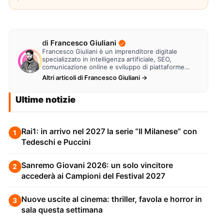
di
Francesco Giuliani
Francesco Giuliani è un imprenditore digitale
specializzato in intelligenza artificiale, SEO,
comunicazione online e sviluppo di piattaforme
web. Lavora alla creazione di…
Altri articoli di Francesco Giuliani →
Ultime notizie
Rai1: in arrivo nel 2027 la serie “Il Milanese” con
1
Tedeschi e Puccini
Sanremo Giovani 2026: un solo vincitore
2
accederà ai Campioni del Festival 2027
Nuove uscite al cinema: thriller, favola e horror in
3
sala questa settimana