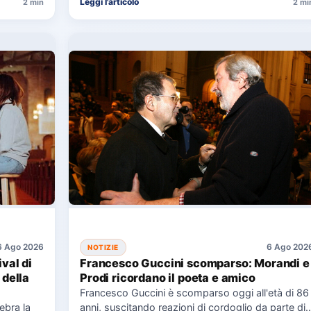
Leggi l'articolo
2 min
2 mi
6 Ago 2026
6 Ago 202
NOTIZIE
ival di
Francesco Guccini scomparso: Morandi e
 della
Prodi ricordano il poeta e amico
Francesco Guccini è scomparso oggi all'età di 86
lebra la
anni, suscitando reazioni di cordoglio da parte di