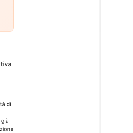
ativa
tà di
 già
izione