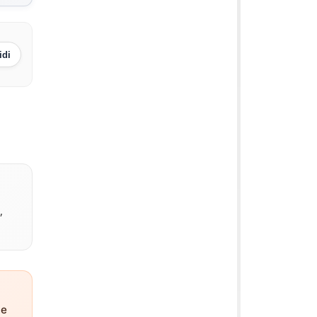
idi
,
ne