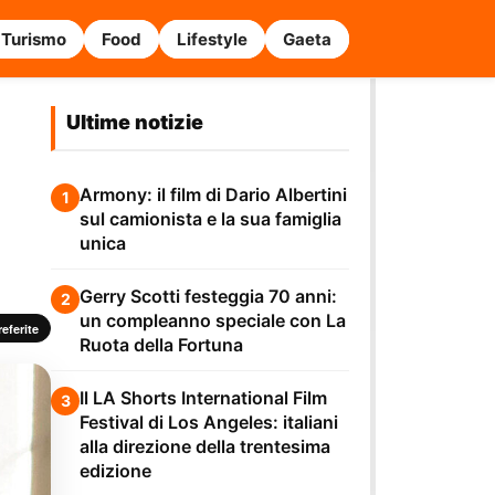
Turismo
Food
Lifestyle
Gaeta
Ultime notizie
Armony: il film di Dario Albertini
1
sul camionista e la sua famiglia
unica
Gerry Scotti festeggia 70 anni:
2
un compleanno speciale con La
eferite
Ruota della Fortuna
Il LA Shorts International Film
3
Festival di Los Angeles: italiani
alla direzione della trentesima
edizione