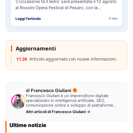
'L'occasione fa il ladro' sarà presentata il 12 agosto
al Rossini Opera Festival di Pesaro, con la
direzione…
Leggi l'articolo
2 min
Aggiornamenti
11:26
Articolo aggiornato con nuove informazioni.
di
Francesco Giuliani
Francesco Giuliani è un imprenditore digitale
specializzato in intelligenza artificiale, SEO,
comunicazione online e sviluppo di piattaforme
web. Lavora alla creazione di…
Altri articoli di Francesco Giuliani →
Ultime notizie