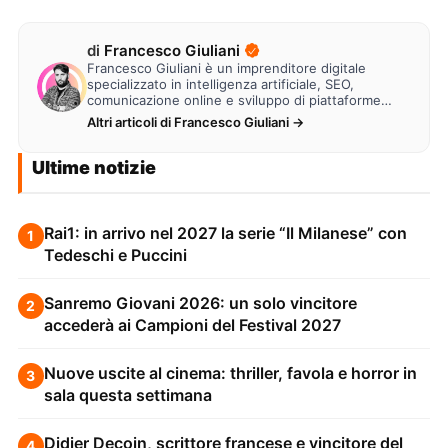
di
Francesco Giuliani
Francesco Giuliani è un imprenditore digitale
specializzato in intelligenza artificiale, SEO,
comunicazione online e sviluppo di piattaforme
web. Lavora alla creazione di…
Altri articoli di Francesco Giuliani →
Ultime notizie
Rai1: in arrivo nel 2027 la serie “Il Milanese” con
1
Tedeschi e Puccini
Sanremo Giovani 2026: un solo vincitore
2
accederà ai Campioni del Festival 2027
Nuove uscite al cinema: thriller, favola e horror in
3
sala questa settimana
Didier Decoin, scrittore francese e vincitore del
4