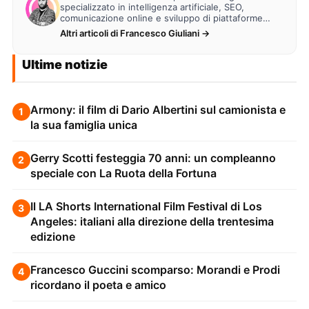
specializzato in intelligenza artificiale, SEO,
comunicazione online e sviluppo di piattaforme
web. Lavora alla creazione di…
Altri articoli di Francesco Giuliani →
Ultime notizie
Armony: il film di Dario Albertini sul camionista e
1
la sua famiglia unica
Gerry Scotti festeggia 70 anni: un compleanno
2
speciale con La Ruota della Fortuna
Il LA Shorts International Film Festival di Los
3
Angeles: italiani alla direzione della trentesima
edizione
Francesco Guccini scomparso: Morandi e Prodi
4
ricordano il poeta e amico