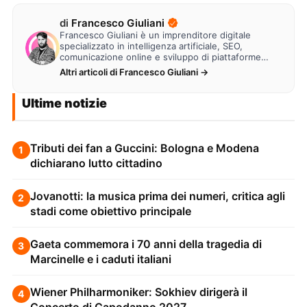
di
Francesco Giuliani
Francesco Giuliani è un imprenditore digitale
specializzato in intelligenza artificiale, SEO,
comunicazione online e sviluppo di piattaforme
web. Lavora alla creazione di…
Altri articoli di Francesco Giuliani →
Ultime notizie
Tributi dei fan a Guccini: Bologna e Modena
1
dichiarano lutto cittadino
Jovanotti: la musica prima dei numeri, critica agli
2
stadi come obiettivo principale
Gaeta commemora i 70 anni della tragedia di
3
Marcinelle e i caduti italiani
Wiener Philharmoniker: Sokhiev dirigerà il
4
Concerto di Capodanno 2027