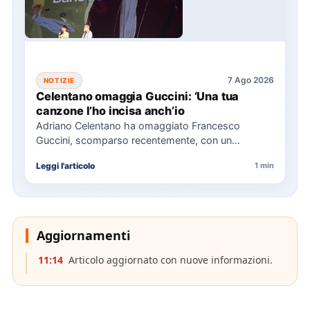
7 Ago 2026
NOTIZIE
Celentano omaggia Guccini: ‘Una tua
canzone l’ho incisa anch’io
Adriano Celentano ha omaggiato Francesco
Guccini, scomparso recentemente, con un
messaggio su Instagram, ricordando la canzone
Leggi l'articolo
1 min
"Vite" che…
Aggiornamenti
11:14
Articolo aggiornato con nuove informazioni.