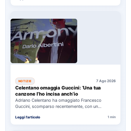
7 Ago 2026
NOTIZIE
Celentano omaggia Guccini: ‘Una tua
canzone l’ho incisa anch’io
Adriano Celentano ha omaggiato Francesco
Guccini, scomparso recentemente, con un
messaggio su Instagram, ricordando la canzone
Leggi l'articolo
1 min
"Vite" che…