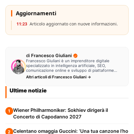
Aggiornamenti
11:23
Articolo aggiornato con nuove informazioni.
di
Francesco Giuliani
Francesco Giuliani è un imprenditore digitale
specializzato in intelligenza artificiale, SEO,
comunicazione online e sviluppo di piattaforme
web. Lavora alla creazione di…
Altri articoli di Francesco Giuliani →
Ultime notizie
Wiener Philharmoniker: Sokhiev dirigerà il
1
Concerto di Capodanno 2027
Celentano omaggia Guccini: ‘Una tua canzone l’ho
2