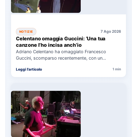
7 Ago 2026
NOTIZIE
Celentano omaggia Guccini: ‘Una tua
canzone l’ho incisa anch’io
Adriano Celentano ha omaggiato Francesco
Guccini, scomparso recentemente, con un
messaggio su Instagram, ricordando la canzone
Leggi l'articolo
1 min
"Vite" che…