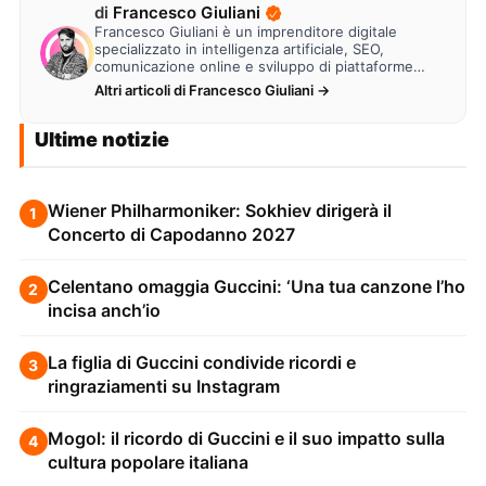
di
Francesco Giuliani
Francesco Giuliani è un imprenditore digitale
specializzato in intelligenza artificiale, SEO,
comunicazione online e sviluppo di piattaforme
web. Lavora alla creazione di…
Altri articoli di Francesco Giuliani →
Ultime notizie
Wiener Philharmoniker: Sokhiev dirigerà il
1
Concerto di Capodanno 2027
Celentano omaggia Guccini: ‘Una tua canzone l’ho
2
incisa anch’io
La figlia di Guccini condivide ricordi e
3
ringraziamenti su Instagram
Mogol: il ricordo di Guccini e il suo impatto sulla
4
cultura popolare italiana