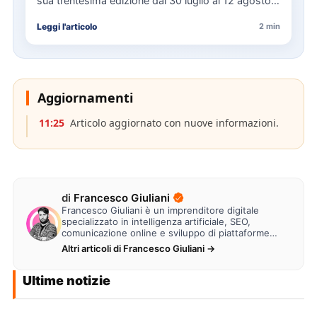
sua trentesima edizione dal 30 luglio al 12 agosto,
con…
Leggi l'articolo
2 min
Aggiornamenti
11:25
Articolo aggiornato con nuove informazioni.
di
Francesco Giuliani
Francesco Giuliani è un imprenditore digitale
specializzato in intelligenza artificiale, SEO,
comunicazione online e sviluppo di piattaforme
web. Lavora alla creazione di…
Altri articoli di Francesco Giuliani →
Ultime notizie