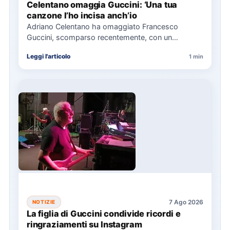
Celentano omaggia Guccini: ‘Una tua
canzone l’ho incisa anch’io
Adriano Celentano ha omaggiato Francesco
Guccini, scomparso recentemente, con un
messaggio su Instagram, ricordando la canzone
Leggi l'articolo
1 min
"Vite" che…
7 Ago 2026
NOTIZIE
La figlia di Guccini condivide ricordi e
ringraziamenti su Instagram