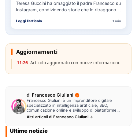
Teresa Guccini ha omaggiato il padre Francesco su
Instagram, condividendo storie che lo ritraggono in
concerti e interviste.…
Leggi l'articolo
1 min
Aggiornamenti
11:26
Articolo aggiornato con nuove informazioni.
di
Francesco Giuliani
Francesco Giuliani è un imprenditore digitale
specializzato in intelligenza artificiale, SEO,
comunicazione online e sviluppo di piattaforme
web. Lavora alla creazione di…
Altri articoli di Francesco Giuliani →
Ultime notizie