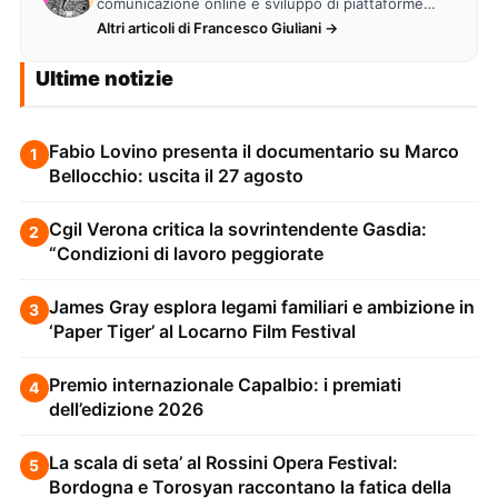
comunicazione online e sviluppo di piattaforme
web. Lavora alla creazione di…
Altri articoli di Francesco Giuliani →
Ultime notizie
Fabio Lovino presenta il documentario su Marco
1
Bellocchio: uscita il 27 agosto
Cgil Verona critica la sovrintendente Gasdia:
2
“Condizioni di lavoro peggiorate
James Gray esplora legami familiari e ambizione in
3
‘Paper Tiger’ al Locarno Film Festival
Premio internazionale Capalbio: i premiati
4
dell’edizione 2026
La scala di seta’ al Rossini Opera Festival:
5
Bordogna e Torosyan raccontano la fatica della