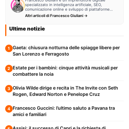
specializzato in intelligenza artificiale, SEO,
comunicazione online e sviluppo di piattaforme
web. Lavora alla creazione di…
Altri articoli di Francesco Giuliani →
Ultime notizie
Gaeta: chiusura notturna delle spiagge libere per
1
San Lorenzo e Ferragosto
Estate per i bambini: cinque attività musicali per
2
combattere la noia
Olivia Wilde dirige e recita in The Invite con Seth
3
Rogen, Edward Norton e Penelope Cruz
Francesco Guccini: l’ultimo saluto a Pavana tra
4
amici e familiari
Assisi: il successo di Capri e la richiesta di
5