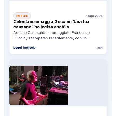
7 Ago 2026
NOTIZIE
Celentano omaggia Guccini: ‘Una tua
canzone l’ho incisa anch’io
Adriano Celentano ha omaggiato Francesco
Guccini, scomparso recentemente, con un
messaggio su Instagram, ricordando la canzone
Leggi l'articolo
1 min
"Vite" che…