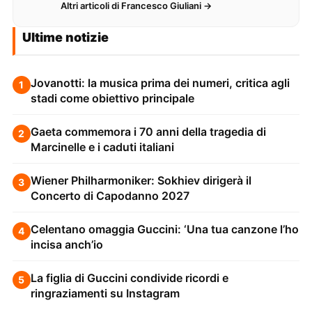
web. Lavora alla creazione di…
Altri articoli di Francesco Giuliani →
Ultime notizie
Jovanotti: la musica prima dei numeri, critica agli
1
stadi come obiettivo principale
Gaeta commemora i 70 anni della tragedia di
2
Marcinelle e i caduti italiani
Wiener Philharmoniker: Sokhiev dirigerà il
3
Concerto di Capodanno 2027
Celentano omaggia Guccini: ‘Una tua canzone l’ho
4
incisa anch’io
La figlia di Guccini condivide ricordi e
5
ringraziamenti su Instagram