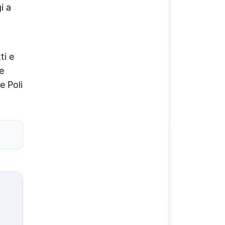
i a
ti e
e
e Poli