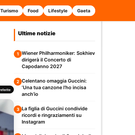
Turismo
Food
Lifestyle
Gaeta
Ultime notizie
Wiener Philharmoniker: Sokhiev
1
dirigerà il Concerto di
Capodanno 2027
Celentano omaggia Guccini:
2
‘Una tua canzone l’ho incisa
eferite
anch’io
La figlia di Guccini condivide
3
ricordi e ringraziamenti su
Instagram