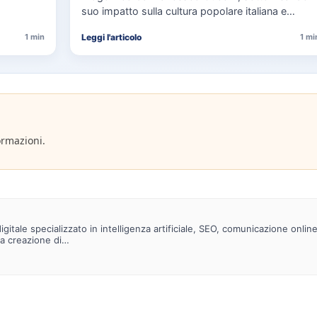
suo impatto sulla cultura popolare italiana e
l'importanza della sua eredità musicale…
Leggi l'articolo
1 min
1 mi
ormazioni.
gitale specializzato in intelligenza artificiale, SEO, comunicazione onlin
la creazione di…