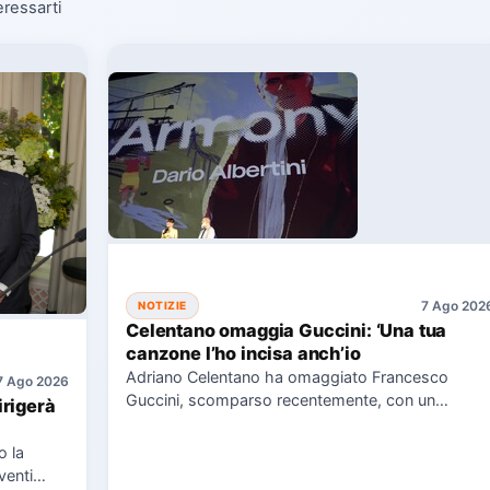
eressarti
7 Ago 202
NOTIZIE
Celentano omaggia Guccini: ‘Una tua
canzone l’ho incisa anch’io
Adriano Celentano ha omaggiato Francesco
7 Ago 2026
Guccini, scomparso recentemente, con un
irigerà
messaggio su Instagram, ricordando la canzone
"Vite" che…
o la
venti