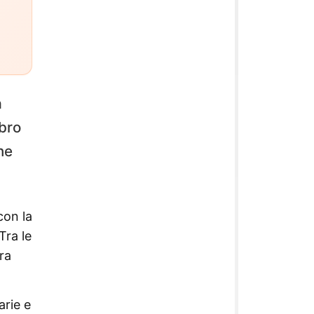
a
ibro
ne
con la
Tra le
ra
arie e