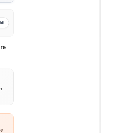
idi
tre
un
ne