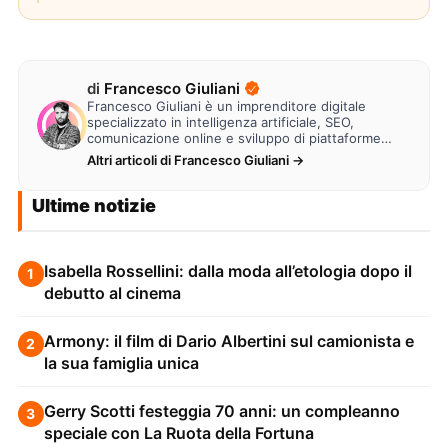
di
Francesco Giuliani
Francesco Giuliani è un imprenditore digitale
specializzato in intelligenza artificiale, SEO,
comunicazione online e sviluppo di piattaforme
web. Lavora alla creazione di…
Altri articoli di Francesco Giuliani →
Ultime notizie
Isabella Rossellini: dalla moda all’etologia dopo il
1
debutto al cinema
Armony: il film di Dario Albertini sul camionista e
2
la sua famiglia unica
Gerry Scotti festeggia 70 anni: un compleanno
3
speciale con La Ruota della Fortuna