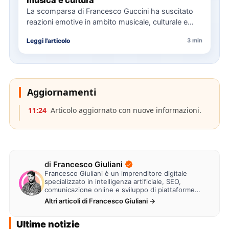
La scomparsa di Francesco Guccini ha suscitato
reazioni emotive in ambito musicale, culturale e
politico, con omaggi da…
Leggi l'articolo
3 min
Aggiornamenti
11:24
Articolo aggiornato con nuove informazioni.
di
Francesco Giuliani
Francesco Giuliani è un imprenditore digitale
specializzato in intelligenza artificiale, SEO,
comunicazione online e sviluppo di piattaforme
web. Lavora alla creazione di…
Altri articoli di Francesco Giuliani →
Ultime notizie