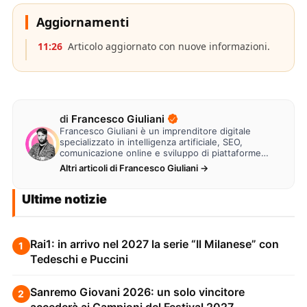
Aggiornamenti
11:26
Articolo aggiornato con nuove informazioni.
di
Francesco Giuliani
Francesco Giuliani è un imprenditore digitale
specializzato in intelligenza artificiale, SEO,
comunicazione online e sviluppo di piattaforme
web. Lavora alla creazione di…
Altri articoli di Francesco Giuliani →
Ultime notizie
Rai1: in arrivo nel 2027 la serie “Il Milanese” con
1
Tedeschi e Puccini
Sanremo Giovani 2026: un solo vincitore
2
accederà ai Campioni del Festival 2027