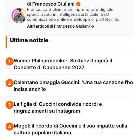
di
Francesco Giuliani
Francesco Giuliani è un imprenditore digitale
specializzato in intelligenza artificiale, SEO,
comunicazione online e sviluppo di piattaforme
web. Lavora alla creazione di…
Altri articoli di Francesco Giuliani →
Ultime notizie
Wiener Philharmoniker: Sokhiev dirigerà il
1
Concerto di Capodanno 2027
Celentano omaggia Guccini: ‘Una tua canzone l’ho
2
incisa anch’io
La figlia di Guccini condivide ricordi e
3
ringraziamenti su Instagram
Mogol: il ricordo di Guccini e il suo impatto sulla
4
cultura popolare italiana