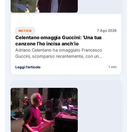
7 Ago 2026
NOTIZIE
Celentano omaggia Guccini: ‘Una tua
canzone l’ho incisa anch’io
Adriano Celentano ha omaggiato Francesco
Guccini, scomparso recentemente, con un
messaggio su Instagram, ricordando la canzone
Leggi l'articolo
1 min
"Vite" che…