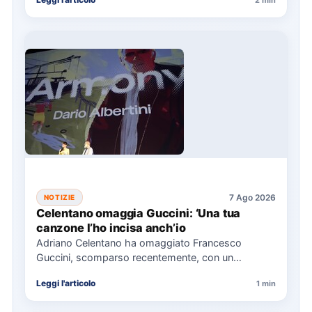
7 Ago 2026
NOTIZIE
Celentano omaggia Guccini: ‘Una tua
canzone l’ho incisa anch’io
Adriano Celentano ha omaggiato Francesco
Guccini, scomparso recentemente, con un
messaggio su Instagram, ricordando la canzone
Leggi l'articolo
1 min
"Vite" che…