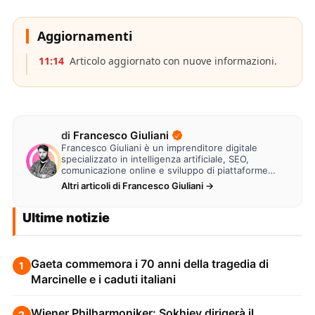
Aggiornamenti
11:14
Articolo aggiornato con nuove informazioni.
di
Francesco Giuliani
Francesco Giuliani è un imprenditore digitale
specializzato in intelligenza artificiale, SEO,
comunicazione online e sviluppo di piattaforme
web. Lavora alla creazione di…
Altri articoli di Francesco Giuliani →
Ultime notizie
Gaeta commemora i 70 anni della tragedia di
1
Marcinelle e i caduti italiani
Wiener Philharmoniker: Sokhiev dirigerà il
2