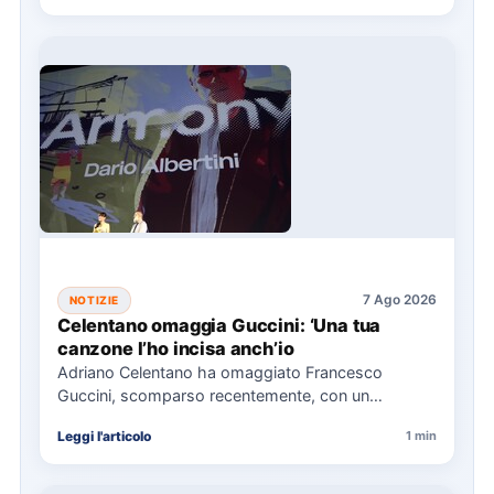
7 Ago 2026
NOTIZIE
Celentano omaggia Guccini: ‘Una tua
canzone l’ho incisa anch’io
Adriano Celentano ha omaggiato Francesco
Guccini, scomparso recentemente, con un
messaggio su Instagram, ricordando la canzone
Leggi l'articolo
1 min
"Vite" che…