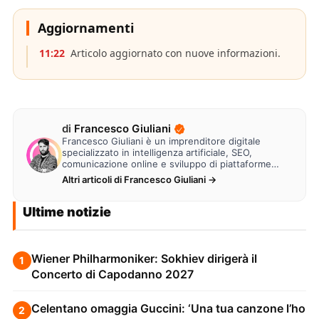
Aggiornamenti
11:22
Articolo aggiornato con nuove informazioni.
di
Francesco Giuliani
Francesco Giuliani è un imprenditore digitale
specializzato in intelligenza artificiale, SEO,
comunicazione online e sviluppo di piattaforme
web. Lavora alla creazione di…
Altri articoli di Francesco Giuliani →
Ultime notizie
Wiener Philharmoniker: Sokhiev dirigerà il
1
Concerto di Capodanno 2027
Celentano omaggia Guccini: ‘Una tua canzone l’ho
2