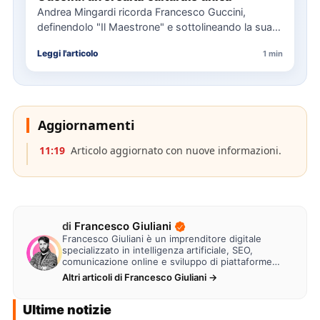
Andrea Mingardi ricorda Francesco Guccini,
definendolo "Il Maestrone" e sottolineando la sua
influenza culturale e politica. Esprime rammarico…
Leggi l'articolo
1 min
Aggiornamenti
11:19
Articolo aggiornato con nuove informazioni.
di
Francesco Giuliani
Francesco Giuliani è un imprenditore digitale
specializzato in intelligenza artificiale, SEO,
comunicazione online e sviluppo di piattaforme
web. Lavora alla creazione di…
Altri articoli di Francesco Giuliani →
Ultime notizie