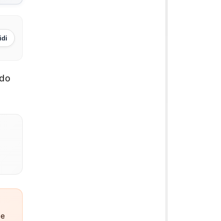
idi
ndo
i
ne