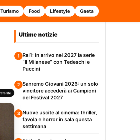
Turismo
Food
Lifestyle
Gaeta
Ultime notizie
Rai1: in arrivo nel 2027 la serie
1
“Il Milanese” con Tedeschi e
Puccini
Sanremo Giovani 2026: un solo
2
vincitore accederà ai Campioni
eferite
del Festival 2027
Nuove uscite al cinema: thriller,
3
favola e horror in sala questa
settimana