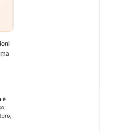
ioni
rama
a è
co
toro,