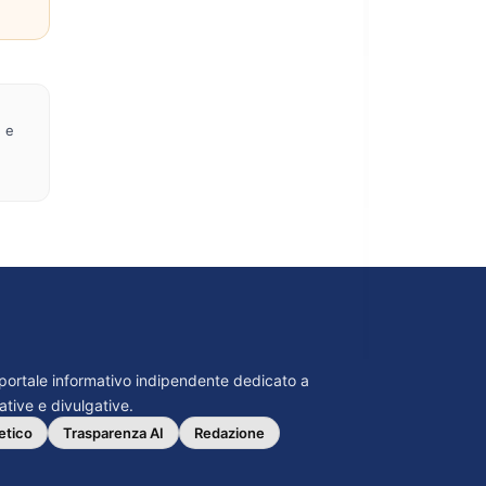
e e
n portale informativo indipendente dedicato a
mative e divulgative.
etico
Trasparenza AI
Redazione