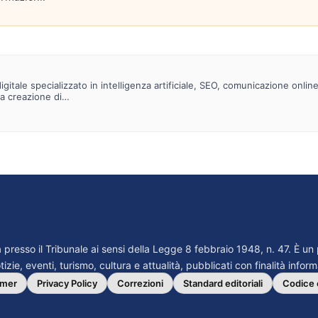
gitale specializzato in intelligenza artificiale, SEO, comunicazione onlin
la creazione di…
ta presso il Tribunale ai sensi della Legge 8 febbraio 1948, n. 47. È u
izie, eventi, turismo, cultura e attualità, pubblicati con finalità infor
imer
Privacy Policy
Correzioni
Standard editoriali
Codice 