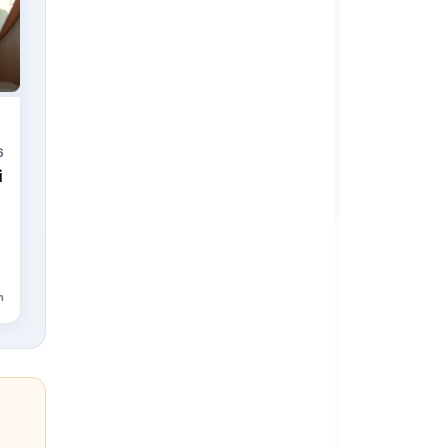
6
i
n