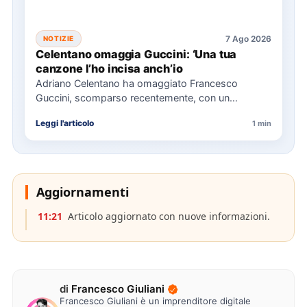
7 Ago 2026
NOTIZIE
Celentano omaggia Guccini: ‘Una tua
canzone l’ho incisa anch’io
Adriano Celentano ha omaggiato Francesco
Guccini, scomparso recentemente, con un
messaggio su Instagram, ricordando la canzone
Leggi l'articolo
1 min
"Vite" che…
Aggiornamenti
11:21
Articolo aggiornato con nuove informazioni.
di
Francesco Giuliani
Francesco Giuliani è un imprenditore digitale