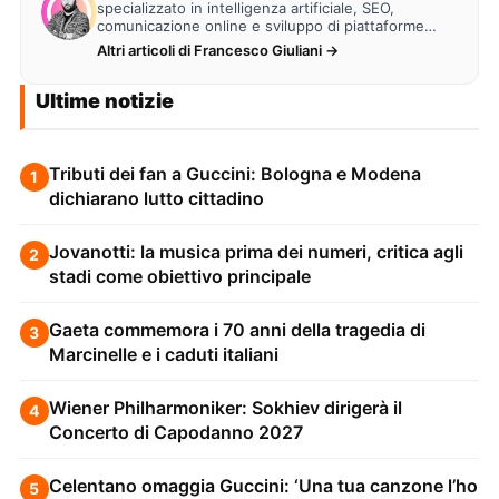
specializzato in intelligenza artificiale, SEO,
comunicazione online e sviluppo di piattaforme
web. Lavora alla creazione di…
Altri articoli di Francesco Giuliani →
Ultime notizie
Tributi dei fan a Guccini: Bologna e Modena
1
dichiarano lutto cittadino
Jovanotti: la musica prima dei numeri, critica agli
2
stadi come obiettivo principale
Gaeta commemora i 70 anni della tragedia di
3
Marcinelle e i caduti italiani
Wiener Philharmoniker: Sokhiev dirigerà il
4
Concerto di Capodanno 2027
Celentano omaggia Guccini: ‘Una tua canzone l’ho
5