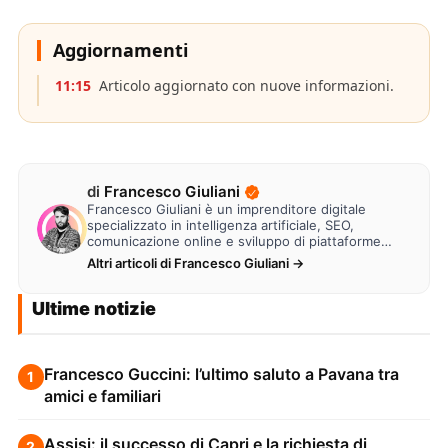
Aggiornamenti
11:15
Articolo aggiornato con nuove informazioni.
di
Francesco Giuliani
Francesco Giuliani è un imprenditore digitale
specializzato in intelligenza artificiale, SEO,
comunicazione online e sviluppo di piattaforme
web. Lavora alla creazione di…
Altri articoli di Francesco Giuliani →
Ultime notizie
Francesco Guccini: l’ultimo saluto a Pavana tra
1
amici e familiari
Assisi: il successo di Capri e la richiesta di
2