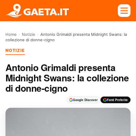
Home
›
Notizie
›
Antonio Grimaldi presenta Midnight Swans: la
collezione di donne-cigno
NOTIZIE
Antonio Grimaldi presenta
Midnight Swans: la collezione
di donne-cigno
Google Discover
Fonti Preferite