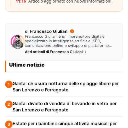
11:16
Articolo aggiornato con nuove informazioni.
di
Francesco Giuliani
Francesco Giuliani è un imprenditore digitale
specializzato in intelligenza artificiale, SEO,
comunicazione online e sviluppo di piattaforme
web. Lavora alla creazione di…
Altri articoli di Francesco Giuliani →
Ultime notizie
Gaeta: chiusura notturna delle spiagge libere per
1
San Lorenzo e Ferragosto
Gaeta: divieto di vendita di bevande in vetro per
2
San Lorenzo e Ferragosto
Estate per i bambini: cinque attività musicali per
3