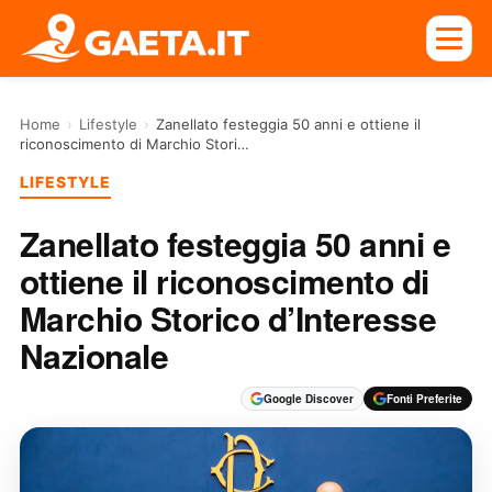
Home
›
Lifestyle
›
Zanellato festeggia 50 anni e ottiene il
riconoscimento di Marchio Stori…
LIFESTYLE
Zanellato festeggia 50 anni e
ottiene il riconoscimento di
Marchio Storico d’Interesse
Nazionale
Google Discover
Fonti Preferite