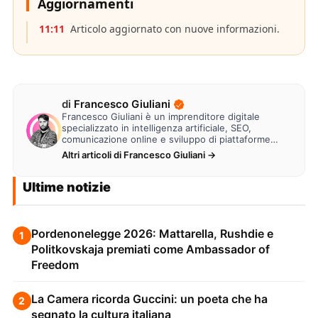
Aggiornamenti
11:11
Articolo aggiornato con nuove informazioni.
di
Francesco Giuliani
Francesco Giuliani è un imprenditore digitale
specializzato in intelligenza artificiale, SEO,
comunicazione online e sviluppo di piattaforme
web. Lavora alla creazione di…
Altri articoli di Francesco Giuliani →
Ultime notizie
Pordenonelegge 2026: Mattarella, Rushdie e
1
Politkovskaja premiati come Ambassador of
Freedom
La Camera ricorda Guccini: un poeta che ha
2
segnato la cultura italiana