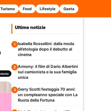
Turismo
Food
Lifestyle
Gaeta
Ultime notizie
Isabella Rossellini: dalla moda
1
o
all’etologia dopo il debutto al
cinema
Armony: il film di Dario Albertini
2
sul camionista e la sua famiglia
eferite
unica
Gerry Scotti festeggia 70 anni:
3
un compleanno speciale con La
Ruota della Fortuna