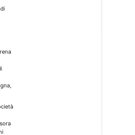
di
erena
i
agna,
ocietà
ssora
ni