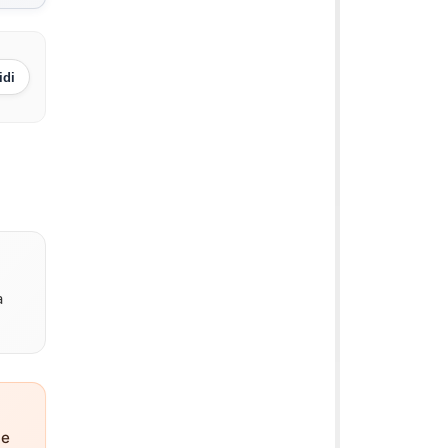
idi
a
ne