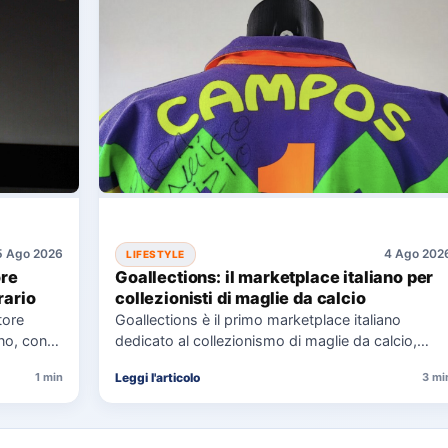
5 Ago 2026
4 Ago 202
LIFESTYLE
ore
Goallections: il marketplace italiano per
rario
collezionisti di maglie da calcio
tore
Goallections è il primo marketplace italiano
ano, con
dedicato al collezionismo di maglie da calcio,
io.…
offrendo oltre 2.000 pezzi storici…
Leggi l'articolo
1 min
3 mi