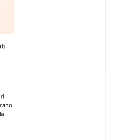
ti
ri
erano
la