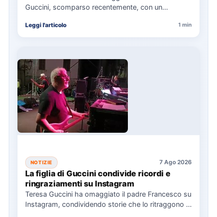
Guccini, scomparso recentemente, con un
messaggio su Instagram, ricordando la canzone
Leggi l'articolo
1 min
"Vite" che…
7 Ago 2026
NOTIZIE
La figlia di Guccini condivide ricordi e
ringraziamenti su Instagram
Teresa Guccini ha omaggiato il padre Francesco su
Instagram, condividendo storie che lo ritraggono in
concerti e interviste.…