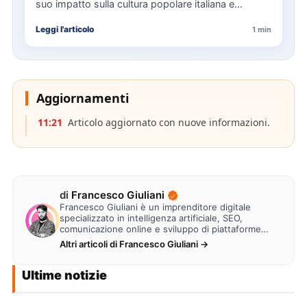
suo impatto sulla cultura popolare italiana e
l'importanza della sua eredità musicale…
Leggi l'articolo
1 min
Aggiornamenti
11:21
Articolo aggiornato con nuove informazioni.
di
Francesco Giuliani
Francesco Giuliani è un imprenditore digitale
specializzato in intelligenza artificiale, SEO,
comunicazione online e sviluppo di piattaforme
web. Lavora alla creazione di…
Altri articoli di Francesco Giuliani →
Ultime notizie